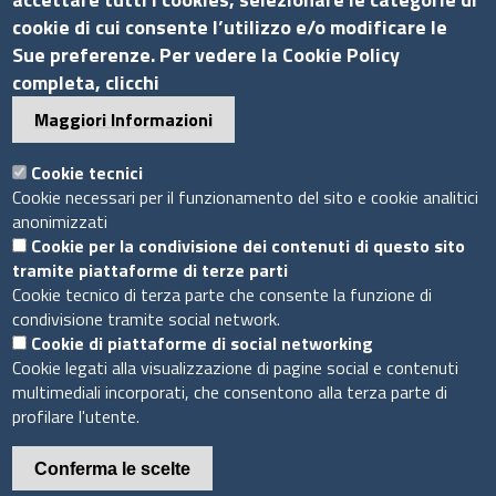
Amministrazione trasparente
cookie di cui consente l’utilizzo e/o modificare le
Sue preferenze. Per vedere la Cookie Policy
Bandi di gara
completa, clicchi
Bilanci
Maggiori Informazioni
Concorsi e selezioni
Procedimenti
Cookie tecnici
Provvedimenti
Cookie necessari per il funzionamento del sito e cookie analitici
anonimizzati
Seguici su
Cookie per la condivisione dei contenuti di questo sito
tramite piattaforme di terze parti
Cookie tecnico di terza parte che consente la funzione di
condivisione tramite social network.
Cookie di piattaforme di social networking
Sito web
Cookie legati alla visualizzazione di pagine social e contenuti
multimediali incorporati, che consentono alla terza parte di
Accesso riservato
profilare l'utente.
Mappa del sito
Conferma le scelte