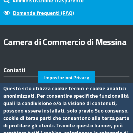
Amministrazione trasparente
Domande frequenti (FAQ)
Camera di Commercio di Messina
Contatti
Impostazioni Privacy
Piazza F.Cavallotti,3 - 98122 Messina
Questo sito utilizza cookie tecnici e cookie analitici
tel. 090-77721
anonimizzati. Per consentire specifiche funzionalità
fax 090-674644
quali la condivisione e/o la visione di contenuti,
P.I. 0075 36 00 832
possono essere installati, solo previo Suo consenso,
Pec
cciaa.messina@me.legalmail.camcom.it
cookie di terze parti che consentono alla terza parte
Ufficio relazioni con il pubblico
di profilare gli utenti. Tramite questo banner, può
accettare tutti i cookies, selezionare le categorie di