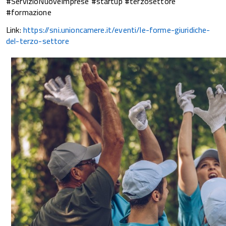
#ServizioNuoveImprese #startup #terzosettore
#formazione
Link:
https://sni.unioncamere.it/eventi/le-forme-giuridiche-
del-terzo-settore