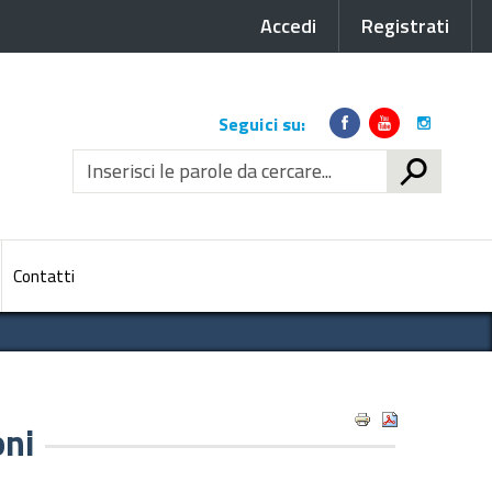
Accedi
Registrati
Link
Seguici su:
social
CERCA
Contatti
oni