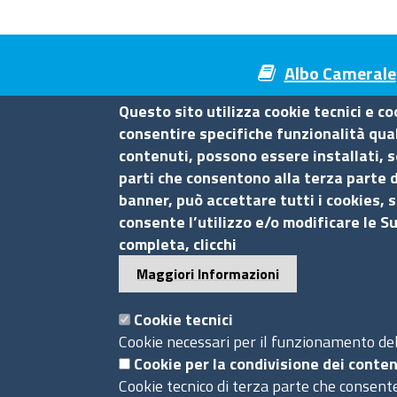
Albo Camerale
Questo sito utilizza cookie tecnici e co
consentire specifiche funzionalità quali
contenuti, possono essere installati, s
Camera di Commercio di Mes
parti che consentono alla terza parte d
banner, può accettare tutti i cookies, s
Contatti
consente l’utilizzo e/o modificare le S
completa, clicchi
Piazza F.Cavallotti,3 - 98122 Messina
Maggiori Informazioni
tel. 090-77721
fax 090-674644
Cookie tecnici
P.I. 0075 36 00 832
Cookie necessari per il funzionamento del 
Pec
cciaa.messina@me.legalmail.camcom.it
Cookie per la condivisione dei conten
Cookie tecnico di terza parte che consente
Ufficio relazioni con il pubblico