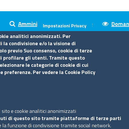
Amministrazione trasparente
Domand
Impostazioni Privacy
okie analitici anonimizzati. Per
 la condivisione e/o la visione di
olo previo Suo consenso, cookie di terze
sina
i profilare gli utenti. Tramite questo
elezionare le categorie di cookie di cui
Amministrazione trasparente
Se
ue preferenze. Per vedere la Cookie Policy
Bandi di gara
Bilanci
S
Concorsi e selezioni
Procedimenti
sito e cookie analitici anonimizzati
Ac
uti di questo sito tramite piattaforme di terze parti
Provvedimenti
Ma
 la funzione di condivisione tramite social network.