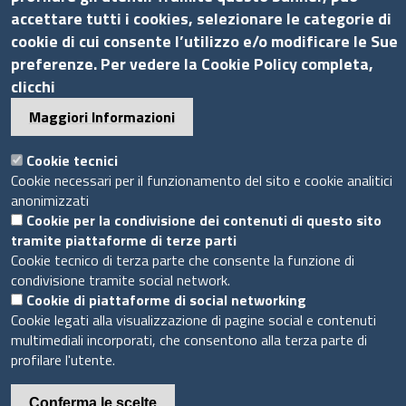
Procedimenti
accettare tutti i cookies, selezionare le categorie di
Provvedimenti
cookie di cui consente l’utilizzo e/o modificare le Sue
Seguici su
preferenze. Per vedere la Cookie Policy completa,
clicchi
Maggiori Informazioni
Cookie tecnici
Sito web
Cookie necessari per il funzionamento del sito e cookie analitici
anonimizzati
Accesso riservato
Cookie per la condivisione dei contenuti di questo sito
Mappa del sito
tramite piattaforme di terze parti
Cookie tecnico di terza parte che consente la funzione di
condivisione tramite social network.
Piè
Privacy e GDPR
© 2020 Camera di Commercio di Messina
Cookie di piattaforme di social networking
di
Cookie legati alla visualizzazione di pagine social e contenuti
Cookie
multimediali incorporati, che consentono alla terza parte di
pagina
profilare l'utente.
Conferma le scelte