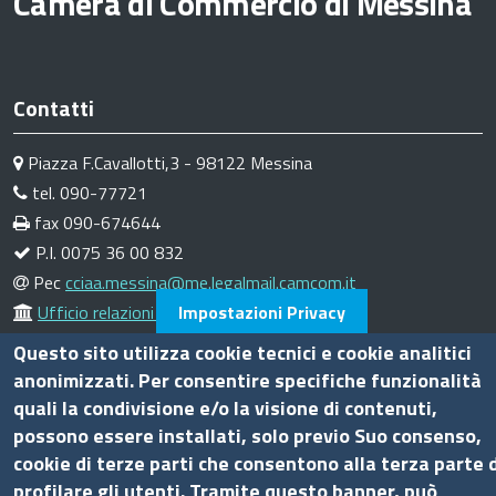
Camera di Commercio di Messina
Contatti
Piazza F.Cavallotti,3 - 98122 Messina
tel. 090-77721
fax 090-674644
P.I. 0075 36 00 832
Pec
cciaa.messina@me.legalmail.camcom.it
Ufficio relazioni con il pubblico
Impostazioni Privacy
Questo sito utilizza cookie tecnici e cookie analitici
Amministrazione trasparente
anonimizzati. Per consentire specifiche funzionalità
quali la condivisione e/o la visione di contenuti,
Bandi di gara
possono essere installati, solo previo Suo consenso,
Bilanci
cookie di terze parti che consentono alla terza parte d
Concorsi e selezioni
profilare gli utenti. Tramite questo banner, può