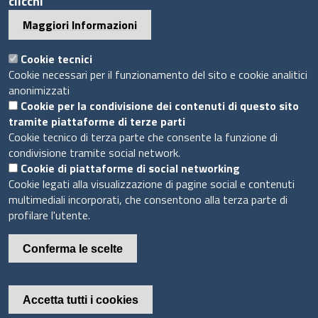
clicchi
Maggiori Informazioni
Sito web
Cookie tecnici
Accesso riservato
Cookie necessari per il funzionamento del sito e cookie analitici
anonimizzati
Mappa del sito
Cookie per la condivisione dei contenuti di questo sito
tramite piattaforme di terze parti
Piè
Cookie tecnico di terza parte che consente la funzione di
Privacy e GDPR
© 2020 Camera di Commercio di Messina
di
condivisione tramite social network.
Cookie
Cookie di piattaforme di social networking
pagina
Cookie legati alla visualizzazione di pagine social e contenuti
multimediali incorporati, che consentono alla terza parte di
profilare l'utente.
Conferma le scelte
Accetta tutti i cookies