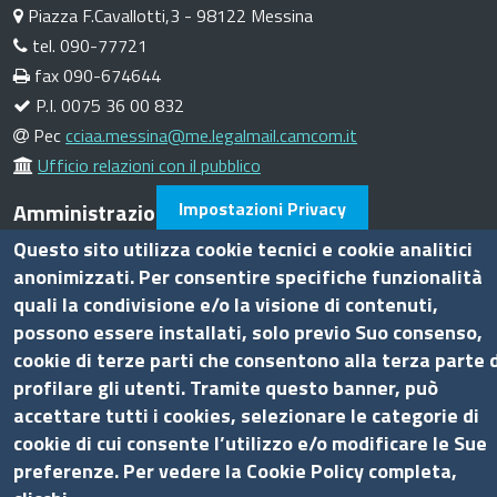
Piazza F.Cavallotti,3 - 98122 Messina
tel. 090-77721
fax 090-674644
P.I. 0075 36 00 832
Pec
cciaa.messina@me.legalmail.camcom.it
Ufficio relazioni con il pubblico
Amministrazione trasparente
Impostazioni Privacy
Questo sito utilizza cookie tecnici e cookie analitici
Bandi di gara
anonimizzati. Per consentire specifiche funzionalità
Bilanci
quali la condivisione e/o la visione di contenuti,
Concorsi e selezioni
possono essere installati, solo previo Suo consenso,
Procedimenti
cookie di terze parti che consentono alla terza parte d
profilare gli utenti. Tramite questo banner, può
Provvedimenti
accettare tutti i cookies, selezionare le categorie di
Seguici su
cookie di cui consente l’utilizzo e/o modificare le Sue
preferenze. Per vedere la Cookie Policy completa,