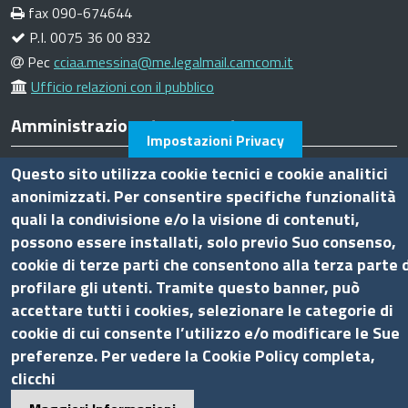
fax 090-674644
P.I. 0075 36 00 832
Pec
cciaa.messina@me.legalmail.camcom.it
Ufficio relazioni con il pubblico
Amministrazione trasparente
Impostazioni Privacy
Bandi di gara
Questo sito utilizza cookie tecnici e cookie analitici
anonimizzati. Per consentire specifiche funzionalità
Bilanci
quali la condivisione e/o la visione di contenuti,
Concorsi e selezioni
possono essere installati, solo previo Suo consenso,
Procedimenti
cookie di terze parti che consentono alla terza parte d
Provvedimenti
profilare gli utenti. Tramite questo banner, può
Seguici su
accettare tutti i cookies, selezionare le categorie di
cookie di cui consente l’utilizzo e/o modificare le Sue
preferenze. Per vedere la Cookie Policy completa,
clicchi
Sito web