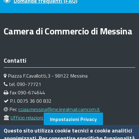
Domande frequenti (FAQ)
Camera di Commercio di Messina
Contatti
Piazza F.Cavallotti,3 - 98122 Messina
tel. 090-77721
fax 090-674644
P.I. 0075 36 00 832
Pec
cciaa.messina@me.legalmail.camcom.it
Ufficio relazioni con il pubblico
Impostazioni Privacy
Amministrazione trasparente
Questo sito utilizza cookie tecnici e cookie analitici
anonimizzati. Per consentire specifiche funzionalità