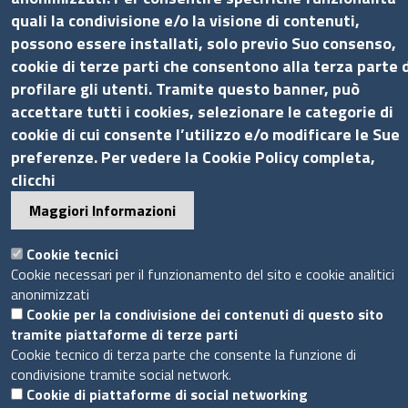
quali la condivisione e/o la visione di contenuti,
Bandi di gara
possono essere installati, solo previo Suo consenso,
Bilanci
cookie di terze parti che consentono alla terza parte d
Concorsi e selezioni
profilare gli utenti. Tramite questo banner, può
Procedimenti
accettare tutti i cookies, selezionare le categorie di
Provvedimenti
cookie di cui consente l’utilizzo e/o modificare le Sue
Seguici su
preferenze. Per vedere la Cookie Policy completa,
clicchi
Maggiori Informazioni
Sito web
Cookie tecnici
Cookie necessari per il funzionamento del sito e cookie analitici
anonimizzati
Accesso riservato
Cookie per la condivisione dei contenuti di questo sito
Mappa del sito
tramite piattaforme di terze parti
Cookie tecnico di terza parte che consente la funzione di
Piè
condivisione tramite social network.
Privacy e GDPR
© 2020 Camera di Commercio di Messina
Cookie di piattaforme di social networking
di