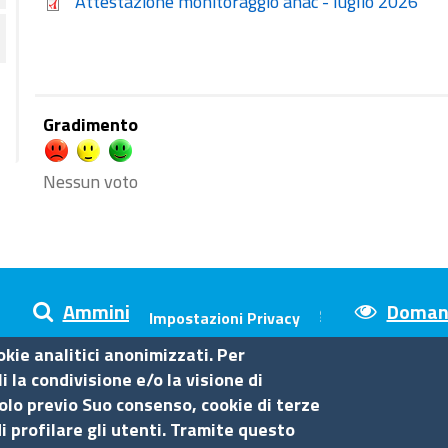
Attestazione monitoraggio anac - luglio 2026
Gradimento
Nessun voto
Amministrazione trasparente
Domand
Impostazioni Privacy
okie analitici anonimizzati. Per
 la condivisione e/o la visione di
olo previo Suo consenso, cookie di terze
sina
i profilare gli utenti. Tramite questo