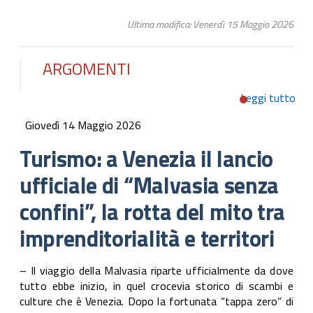
Ultima modifica: Venerdì 15 Maggio 2026
ARGOMENTI
Leggi tutto
su 
Vene
Giovedì 14 Maggio 2026
uffi
“Ma
Turismo: a Venezia il lancio
conf
ufficiale di “Malvasia senza
del
imp
confini”, la rotta del mito tra
e te
imprenditorialità e territori
– Il viaggio della Malvasia riparte ufficialmente da dove
tutto ebbe inizio, in quel crocevia storico di scambi e
culture che è Venezia. Dopo la fortunata “tappa zero” di