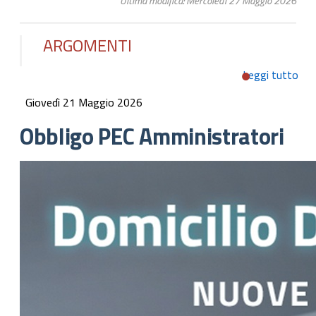
Ultima modifica: Mercoledì 27 Maggio 2026
ARGOMENTI
Leggi tutto
su 
Amm
Giovedì 21 Maggio 2026
Obbligo PEC Amministratori