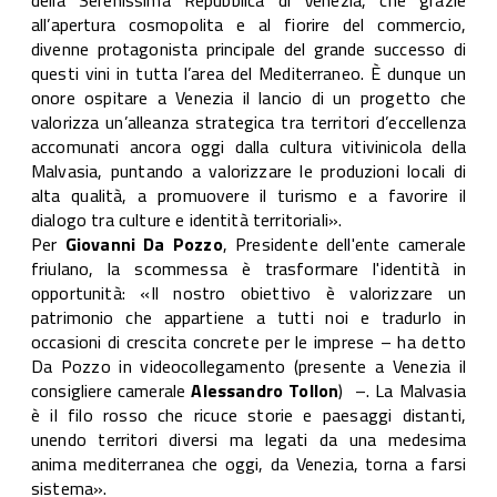
della Serenissima Repubblica di Venezia, che grazie
all’apertura cosmopolita e al fiorire del commercio,
divenne protagonista principale del grande successo di
questi vini in tutta l’area del Mediterraneo. È dunque un
onore ospitare a Venezia il lancio di un progetto che
valorizza un’alleanza strategica tra territori d’eccellenza
accomunati ancora oggi dalla cultura vitivinicola della
Malvasia, puntando a valorizzare le produzioni locali di
alta qualità, a promuovere il turismo e a favorire il
dialogo tra culture e identità territoriali».
Per
Giovanni Da Pozzo
, Presidente dell'ente camerale
friulano, la scommessa è trasformare l'identità in
opportunità: «Il nostro obiettivo è valorizzare un
patrimonio che appartiene a tutti noi e tradurlo in
occasioni di crescita concrete per le imprese – ha detto
Da Pozzo in videocollegamento (presente a Venezia il
consigliere camerale
Alessandro Tollon
) –. La Malvasia
è il filo rosso che ricuce storie e paesaggi distanti,
unendo territori diversi ma legati da una medesima
anima mediterranea che oggi, da Venezia, torna a farsi
sistema».