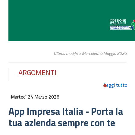
Ultima modifica: Mercoledì 6 Maggio 2026
ARGOMENTI
Leggi tutto
su 
Imp
Martedì 24 Marzo 2026
Ital
Por
App Impresa Italia - Porta la
tua
tua azienda sempre con te
azi
sem