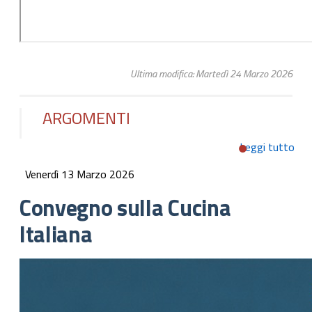
Ultima modifica: Martedì 24 Marzo 2026
ARGOMENTI
Leggi tutto
su
Co
Venerdì 13 Marzo 2026
sull
Cuc
Convegno sulla Cucina
Ital
Italiana