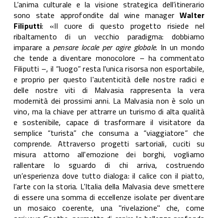
L’anima culturale e la visione strategica dell’itinerario
sono state approfondite dal wine manager
Walter
Filiputti
: «Il cuore di questo progetto risiede nel
ribaltamento di un vecchio paradigma: dobbiamo
imparare a
pensare locale per agire globale
. In un mondo
che tende a diventare monocolore – ha commentato
Filiputti –, il “luogo” resta l'unica risorsa non esportabile,
e proprio per questo l'autenticità delle nostre radici e
delle nostre viti di Malvasia rappresenta la vera
modernità dei prossimi anni. La Malvasia non è solo un
vino, ma la chiave per attrarre un turismo di alta qualità
e sostenibile, capace di trasformare il visitatore da
semplice “turista” che consuma a “viaggiatore” che
comprende. Attraverso progetti sartoriali, cuciti su
misura attorno all'emozione dei borghi, vogliamo
rallentare lo sguardo di chi arriva, costruendo
un’esperienza dove tutto dialoga: il calice con il piatto,
l’arte con la storia. L’Italia della Malvasia deve smettere
di essere una somma di eccellenze isolate per diventare
un mosaico coerente, una "rivelazione" che, come