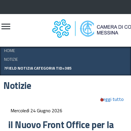
CERCA
HOME
NOTIZIE
?FIELD NOTIZIA CATEGORIA TID=385
Notizie
Leggi tutto
su 
Fro
Mercoledì 24 Giugno 2026
per 
com
il Nuovo Front Office per la
e l'