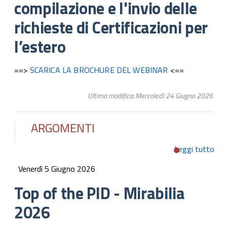
compilazione e l'invio delle
rich
Cert
richieste di Certificazioni per
per
l’estero
==>
SCARICA LA BROCHURE DEL WEBINAR
<==
Ultima modifica: Mercoledì 24 Giugno 2026
ARGOMENTI
Leggi tutto
su 
of 
Venerdì 5 Giugno 2026
PID
Mira
Top of the PID - Mirabilia
20
2026