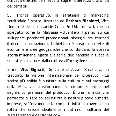
scriveva Goethe, permetta di capire la bellezza profonda
dei territori».
Sul fronte operativo, la strategia di marketing
territoriale è stata illustrata da
Barbara Nicoletti
, Vice
Direttore della consortile Cciaa Pn-Ud, Tef scrl, che ha
spiegato come la Malvasia «diventerà il perno su cui
sviluppare pacchetti promozionali sinergici tra territori
italiani e internazionali. L'obiettivo è creare una rete di
economie e aree geografiche che condividano la stessa
storia millenaria legata alla terra, declinandola in tutte le
sue sfaccettature, dalla cultura all'accoglienza».
Infine,
Vito Signati
, Direttore di Asset Basilicata, ha
tracciato la visione internazionale del progetto: «La
scelta più solida è puntare sulla cultura e sui paesaggi
della Malvasia, trasformando le dimore storiche nel
segmento premium del prodotto. È una formula che
permette di fare co-selling tra le nostre piccole e medie
imprese, rafforzandone la competitività attraverso una
rotta che unisce idealmente i patrimoni culturali del
Mediterraneo e dell’Adriatico».