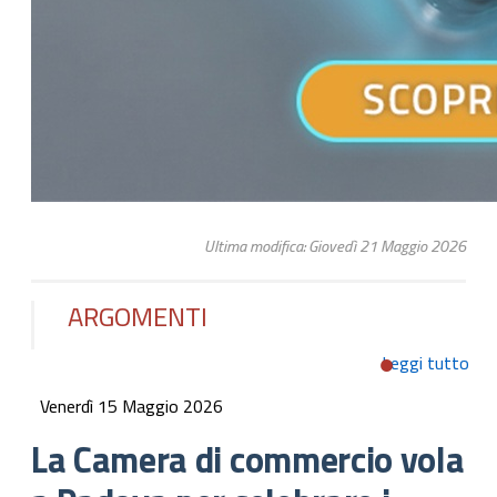
Ultima modifica: Giovedì 21 Maggio 2026
ARGOMENTI
Leggi tutto
su 
Cam
Venerdì 15 Maggio 2026
com
vol
La Camera di commercio vola
Pa
per