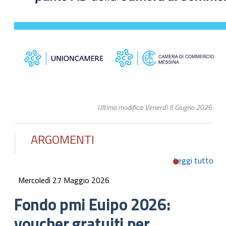
Ultima modifica: Venerdì 5 Giugno 2026
ARGOMENTI
Leggi tutto
su 
pmi
Mercoledì 27 Maggio 2026
202
vou
Fondo pmi Euipo 2026:
grat
voucher gratuiti per
pro