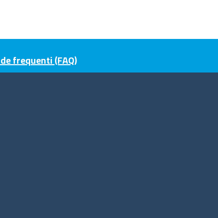
e frequenti (FAQ)
guici su
ito web
cesso riservato