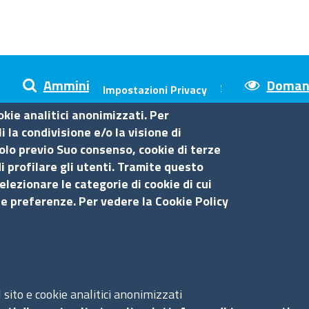
Amministrazione trasparente
Domand
Impostazioni Privacy
okie analitici anonimizzati. Per
 la condivisione e/o la visione di
olo previo Suo consenso, cookie di terze
sina
i profilare gli utenti. Tramite questo
elezionare le categorie di cookie di cui
Amministrazione trasparente
Se
ue preferenze. Per vedere la Cookie Policy
Bandi di gara
Bilanci
S
Concorsi e selezioni
Procedimenti
sito e cookie analitici anonimizzati
Ac