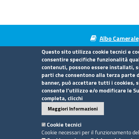
Albo Camerale
Questo sito utilizza cookie tecnici e co
consentire specifiche funzionalità quali
contenuti, possono essere installati, s
Camera di Commercio di Mes
parti che consentono alla terza parte d
banner, può accettare tutti i cookies, s
Contatti
consente l’utilizzo e/o modificare le S
completa, clicchi
Piazza F.Cavallotti,3 - 98122 Messina
Maggiori Informazioni
tel. 090-77721
fax 090-674644
Cookie tecnici
P.I. 0075 36 00 832
Cookie necessari per il funzionamento del 